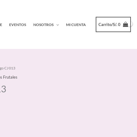
Carrito/
S/.
0
E
EVENTOS
NOSOTROS
MI CUENTA
go CJ 013
s Frutales
13