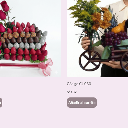
Código CJ 030
S/
132
o
Añadir al carrito