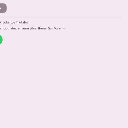
o
Productos Frutales
,
chocolates
,
enamorados
,
flores
,
San Valentin