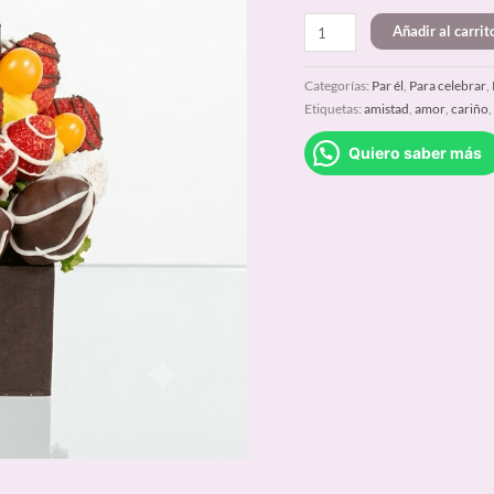
Añadir al carrit
Categorías:
Par él
,
Para celebrar
,
Etiquetas:
amistad
,
amor
,
cariño
Quiero saber más