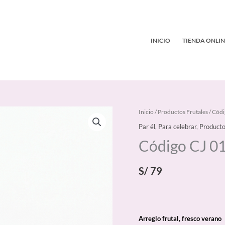
INICIO
TIENDA ONLIN
Código
Inicio
/
Productos Frutales
/ Códi
CJ
Par él
,
Para celebrar
,
Producto
013
Código CJ 0
cantidad
S/
79
Arreglo frutal, fresco verano