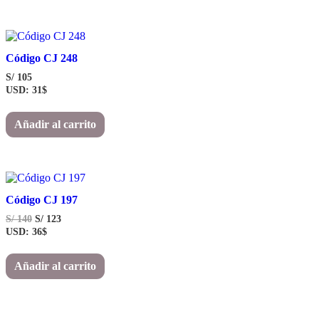
Código CJ 248
S/
105
USD
:
31$
Añadir al carrito
Código CJ 197
El
El
S/
140
S/
123
precio
precio
USD
:
36$
original
actual
era:
es:
Añadir al carrito
S/ 140
S/ 123