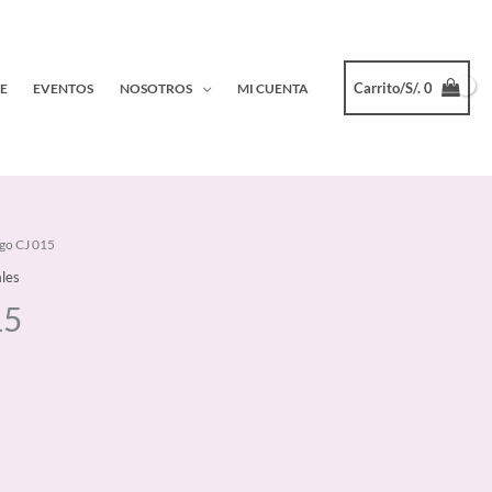
Carrito/
S/.
0
E
EVENTOS
NOSOTROS
MI CUENTA
go CJ 015
ales
15