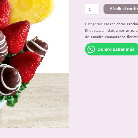
Añadir al carrit
Categorías:
Para celebrar
,
Produc
Etiquetas:
amistad
,
amor
,
arreglo
de la madre
,
enamorados
,
florist
Quiero saber más