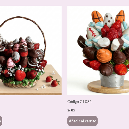
Código CJ 031
S/
85
o
Añadir al carrito