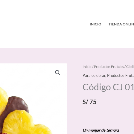
INICIO
TIENDA ONLIN
Código
Inicio
/
Productos Frutales
/ Códi
CJ
Para celebrar
,
Productos Frut
015
Código CJ 0
cantidad
S/
75
Un manjar de ternura