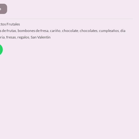
o
tos Frutales
s de frutas
,
bombones de fresa
,
cariño
,
chocolate
,
chocolates
,
cumpleaños
,
dia
eria
,
fresas
,
regalos
,
San Valentin