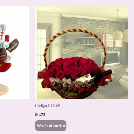
Código CJ 069
S/
175
Añadir al carrito