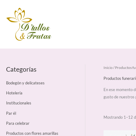
Ir
al
contenido
Categorías
Inicio
/ Productos fu
B
u
Productos funerari
Bodegón y delicateses
s
En ese momento de 
c
Hotelería
gusto de nuestros 
a
Institucionales
r
Par él
p
Mostrando 1–12 d
Para celebrar
o
r
Productos con flores amarillas