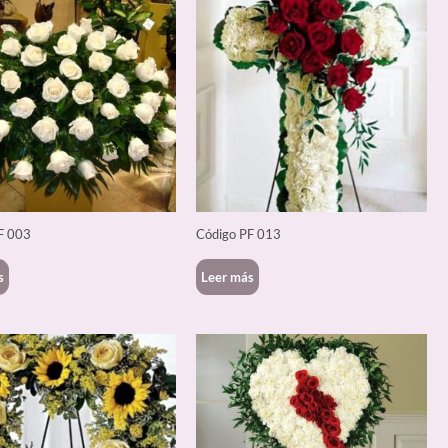
F 003
Código PF 013
s
Leer más