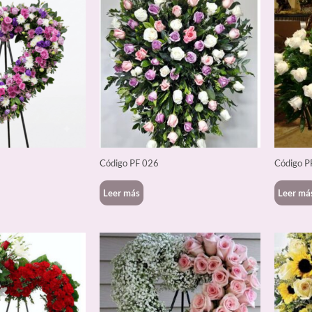
Código PF 026
Código P
Leer más
Leer má