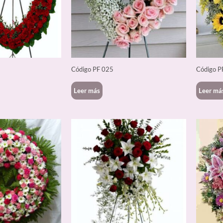
Código PF 025
Código P
Leer más
Leer má