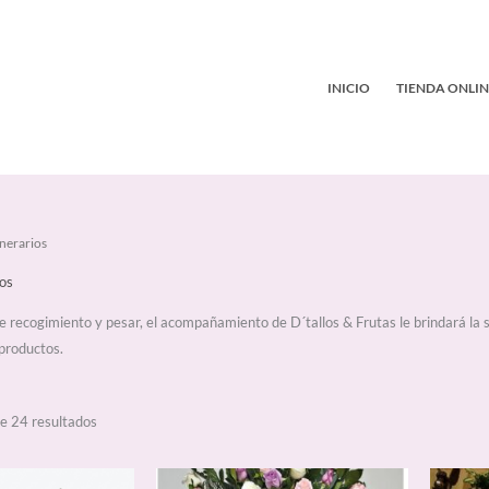
INICIO
TIENDA ONLIN
Ordenado
nerarios
por
popularidad
os
recogimiento y pesar, el acompañamiento de D´tallos & Frutas le brindará la 
productos.
e 24 resultados