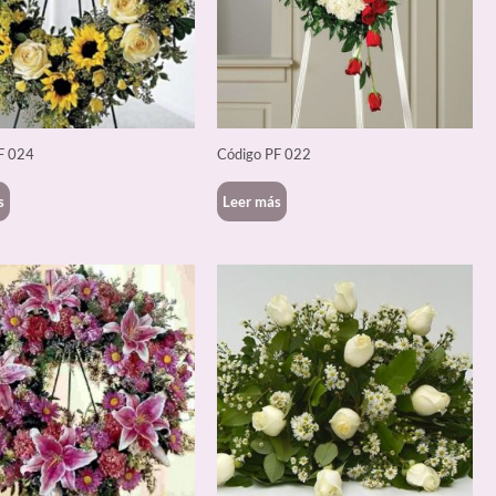
F 024
Código PF 022
s
Leer más