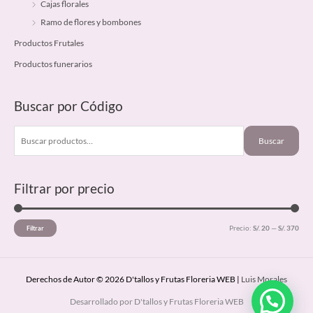
Cajas florales
o
o
Ramo de flores y bombones
Productos Frutales
Productos funerarios
Buscar por Código
Buscar
Filtrar por precio
Precio:
S/. 20
—
S/. 370
Filtrar
Derechos de Autor © 2026 D'tallos y Frutas Floreria WEB |
Luis Morales
Desarrollado por D'tallos y Frutas Floreria WEB