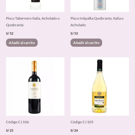
Pisco Tabernero Italia, Acholado o
Pisco Intipalka Quebranta, Italia o
Quebranta
Acholado
S/
52
S/
53
Añadir al carrito
Añadir al carrito
Este
producto
tiene
múltiples
variantes.
Las
opciones
se
pueden
elegir
Código CJ 106
Código CJ 105
en
S/
25
S/
24
la