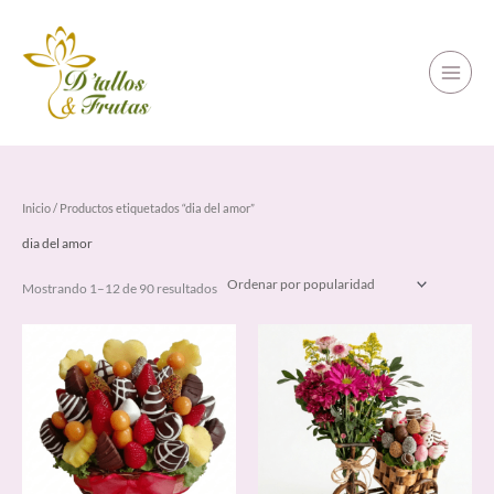
Ir
al
contenido
Ordenado
Inicio
/ Productos etiquetados “dia del amor”
por
popularidad
dia del amor
Mostrando 1–12 de 90 resultados