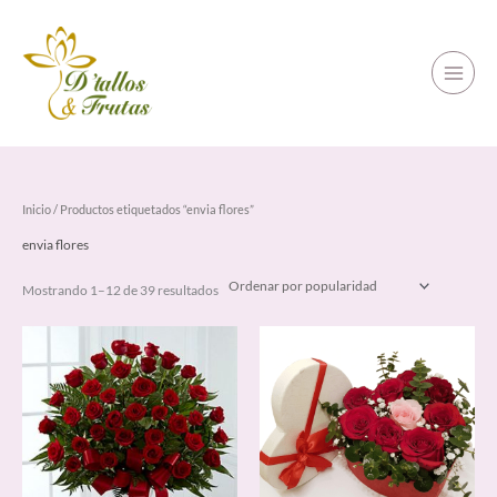
Ir
al
contenido
Ordenado
Inicio
/ Productos etiquetados “envia flores”
por
popularidad
envia flores
Mostrando 1–12 de 39 resultados